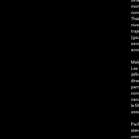
bina
mono
con
Thei
nive
traj
(gau
savo
aco
Malg
Les 
diff
dire
perm
cons
cana
le f
assu
Parl
stér
omni