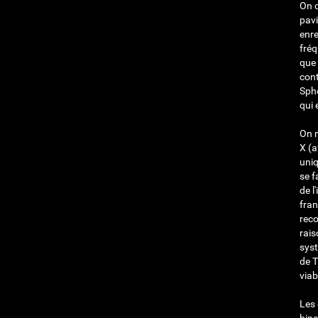
On o
pavi
enre
fréq
que 
cont
Sphè
qui 
On n
X (a
uniq
se f
de l
fran
reco
rais
syst
de T
viab
Les 