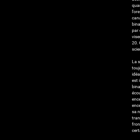
quan
l'or
cana
bina
par 
vise
20
.
scie
La s
touj
idéa
est 
bina
écou
ence
ence
sa n
tran
fron
cert