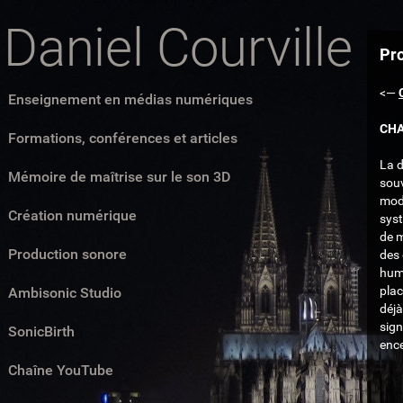
Daniel Courville
Pro
<—
Enseignement en médias numériques
CHA
Formations, conférences et articles
La d
Mémoire de maîtrise sur le son 3D
souv
modè
Création numérique
syst
de 
Production sonore
des 
huma
plac
Ambisonic Studio
déjà
sign
SonicBirth
ence
Chaîne YouTube