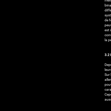
meil
bin
diff
syst
de f
peuv
est 
conv
la p
3.2
Depu
leur
Sur 
all
pouv
cara
Cepe
auss