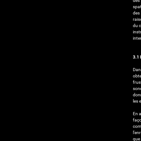
des 
spa
des 
rais
du 
inst
inte
3.1 
Dans
obte
frus
sono
donn
les 
En a
faço
comm
l'en
que 