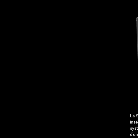
La S
insé
syst
d'un