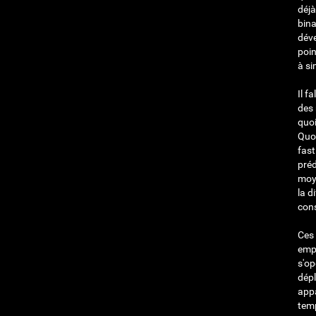
déjà
bina
déve
poi
à si
Il f
des 
quoi
Quoi
fast
préd
moye
la d
cons
Ces 
empl
s'op
dépl
appa
temp