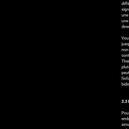
diff
sign
une 
une 
dire
Voul
jusq
non 
cont
Thei
plut
peut
l'in
bidi
3.3 
Pour
embû
simu