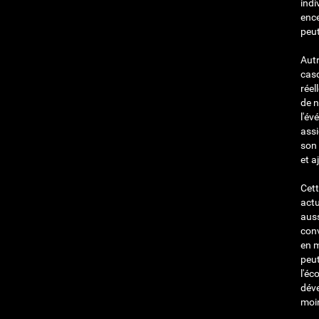
indi
ence
peut
Autr
casq
réel
de 
l'év
assi
son 
et a
Cett
actu
auss
conv
en m
peut
l'éc
déve
moin