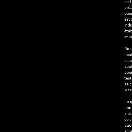
cert
préa
posi
est 
indi
étab
et i
Rapp
neut
et, 
spat
posi
test
sa c
le t
La q
une 
incl
ce s
audi
acou