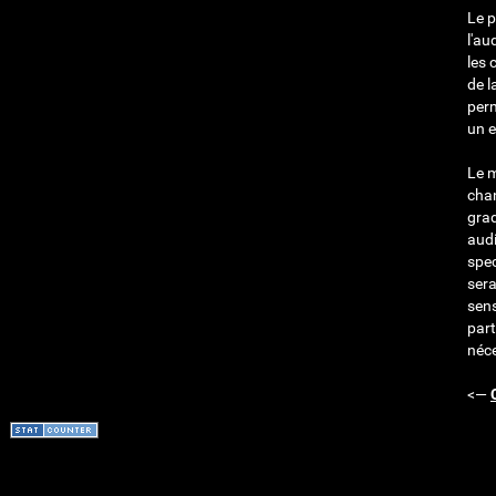
Le p
l'au
les 
de l
perm
un e
Le m
chan
grad
audi
spec
sera
sens
part
néce
<—