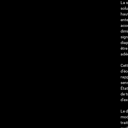
La s
solu
haut
ente
acou
dimi
sign
diap
être
adé
Cett
d'éc
rapp
sens
Éta
de t
d'ex
Le d
modè
trai