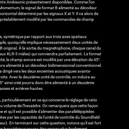
ments Ambisonic présentement disponibles. Comme l'on
de Momentum, le signal de format B alimenté au décodeur
izontal déterminé par les signaux X et Y. Il va alors de
t B préalablement modifié par les commandes de champ
s, symétrique par rapport aux trois axes spatiaux
mple, quoiqu'elle implique nécessairement deux unités de
t B original. À la sortie du magnétophone, chaque canal du
deux XLR-3 mâles) qui conviendra parfaitement. Le format
ité, le champ sonore est modifié par une élévation de 45°.
 alors alimenté à un décodeur bidimensionnel conventionnel.
a dirigé vers les deux enceintes acoustiques avants-
roite. Avec la deuxième unité de contrôle, on induira au
45° ainsi créé pourra donc être alimenté à un deuxième
asses et arrières-hautes.
, particulièrement en ce qui concerne le réglage de ratio
du volume de l'hexaèdre. On remarquera que cette façon
 et qu'il est possible d'alimenter des parallélépipèdes
tes par les capacités de l'unité de contrôle du Soundfield
r). En terminant sur cette question, notons qu'il est fort
on hexaédrique pourra être encore plus facilement