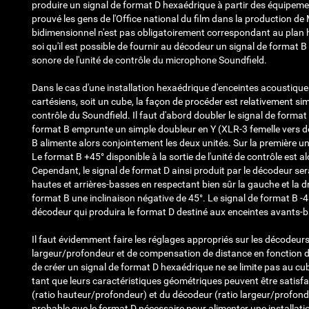
produire un signal de format D hexaédrique à partir des équipe
prouvé les gens de l'Office national du film dans la production 
bidimensionnel n'est pas obligatoirement correspondant au plan hor
soi qu'il est possible de fournir au décodeur un signal de forma
sonore de l'unité de contrôle du microphone Soundfield.
Dans le cas d'une installation hexaédrique d'enceintes acoustique
cartésiens, soit un cube, la façon de procéder est relativement si
contrôle du Soundfield. Il faut d'abord doubler le signal de forma
format B emprunte un simple doubleur en Y (XLR-3 femelle vers 
B alimente alors conjointement les deux unités. Sur la première un
Le format B +45° disponible à la sortie de l'unité de contrôle est
Cependant, le signal de format D ainsi produit par le décodeur ser
hautes et arrières-basses en respectant bien sûr la gauche et la d
format B une inclinaison négative de 45°. Le signal de format B -
décodeur qui produira le format D destiné aux enceintes avants-b
Il faut évidemment faire les réglages appropriés sur les décodeurs
largeur/profondeur et de compensation de distance en fonction 
de créer un signal de format D hexaédrique ne se limite pas au cube
tant que leurs caractéristiques géométriques peuvent être satisfai
(ratio hauteur/profondeur) et du décodeur (ratio largeur/profondeu
probable que le format D nécessaire pour alimenter une installati