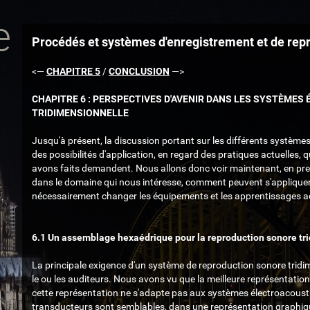
e
Procédés et systèmes d'enregistrement et de rep
<—
CHAPITRE 5
/
CONCLUSION
—>
CHAPITRE 6 : PERSPECTIVES D'AVENIR DANS LES SYSTÈMES
TRIDIMENSIONNELLE
Jusqu'à présent, la discussion portant sur les différents systèmes
des possibilités d'application, en regard des pratiques actuelles
avons faits demandent. Nous allons donc voir maintenant, en pren
dans le domaine qui nous intéresse, comment peuvent s'appliqu
nécessairement changer les équipements et les apprentissages 
6.1 Un assemblage hexaédrique pour la reproduction sonore tr
La principale exigence d'un système de reproduction sonore tridi
le ou les auditeurs. Nous avons vu que la meilleure représentati
cette représentation ne s'adapte pas aux systèmes électroacoust
transducteurs sont semblables, dans une représentation graphique