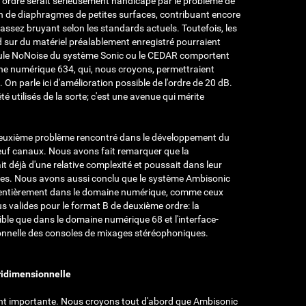
ordre serait sérieusement handicapé par le problème de
tion de diaphragmes de petites surfaces, contribuant encore
assez bruyant selon les standards actuels. Toutefois, les
d sur du matériel préalablement enregistré pourraient
module NoNoise du système Sonic ou le CEDAR comportent
ine numérique
6
34
, qui, nous croyons, permettraient
On parle ici d'amélioration possible de l'ordre de 20 dB.
 utilisés de la sorte; c'est une avenue qui mérite
 deuxième problème rencontré dans le développement du
euf canaux. Nous avons fait remarquer que la
 déjà d'une relative complexité et poussait dans leur
nes. Nous avons aussi conclu que le système Ambisonic
nt entièrement dans le domaine numérique, comme ceux
 valides pour le format B de deuxième ordre: la
ssible que dans le domaine numérique
68
et l'interface-
onnelle des consoles de mixages stéréophoniques.
tridimensionnelle
ment importante. Nous croyons tout d'abord que Ambisonic