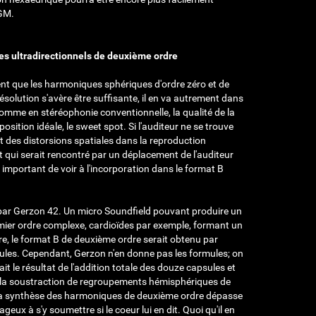
AGM.
es ultradirectionnels de deuxième ordre
ent que les harmoniques sphériques d'ordre zéro et de
solution s'avère être suffisante, il en va autrement dans
omme en stéréophonie conventionnelle, la qualité de la
sition idéale, le sweet spot. Si l'auditeur ne se trouve
uit des distorsions spatiales dans la reproduction
t qui serait rencontré par un déplacement de l'auditeur
c important de voir à l'incorporation dans le format B
 par Gerzon
42
. Un micro Soundfield pouvant produire un
mier ordre complexe, cardioïdes par exemple, formant un
e, le format B de deuxième ordre serait obtenu par
ules. Cependant, Gerzon n'en donne pas les formules; on
 le résultat de l'addition totale des douze capsules et
de la soustraction de regroupements hémisphériques de
e la synthèse des harmoniques de deuxième ordre dépasse
geux à s'y soumettre si le coeur lui en dit. Quoi qu'il en