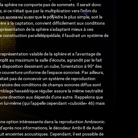
 la sphère ne comporte pas de sommets. Il serait donc
 ce n'était que par la multiplication vers l'infini du
 avons vu aussi que le polyèdre le plus simple, soit le
re à la captation, convient difficilement aux conditions
eprésentation de la sphère s'adaptant mieux à ces
e construction parallélépipédale, il faudrait un système de
eprésentation valable de la sphère et a l'avantage de
emplit au maximum la salle d'écoute, agrandit par le fait
 disposition dessinant un cube, l'orientation à 90° des
couverture uniforme de l'espace sonorisé. Par ailleurs,
 n'était pas de concevoir un système de reproduction
boratoire des conditions de champs sonores diffus sont
emblage hexaédrique régulier assure la même neutralité
aucune direction aux dépends d'une autre. Rappelons que
n lui-même (qui l'appelle cependant «cuboïde»
46
) mais
une option intéressante dans la reproduction Ambisonic.
: d'après nos informations, le décodeur Ambi-8 de Audio
it enceintes acoustiques. Cependant, il est possible de