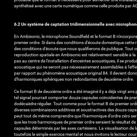
synthétisé avec une carte numérique comme celle produite par 
6.2 Un système de captation tridimensionnelle avec microphon
En Ambisonic, le microphone Soundfield et le format B n'incorpor
premier ordre. Si dans des conditions d'écoute domestique cette ré
des conditions d'écoute que nous qualifierons de publique. Tout c
reproduction spatiale en Ambisonic est relativement sensible à la po
pas au centre de l'installation d'enceintes acoustiques, il se prod
acoustique qui ne seront pas nécessairement assimilables à l'effe
par rapport au phénomène acoustique original
84
. Il devient don
d'harmoniques sphériques non redondantes de deuxième ordre.
Ce format B de deuxième ordre a été imaginé il y a déjà vingt ans
tel signal pourrait comporter douze capsules coïncidentes de pre
dodécaèdre régulier. Tout comme pour le format B de premier ordr
diverses combinaisons additives et soustractives des douze caps
peut tout de même comprendre que l'harmonique d'ordre zéro serait
que les trois harmoniques de premier ordre seraient le résultat 
capsules déterminés par les axes cartésiens. La visualisation d
toutefois le simple exercice mental et nous invitons le lecteur coura