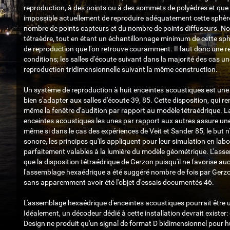
reproduction, à des points ou à des sommets de polyèdres et que
impossible actuellement de reproduire adéquatement cette sphère, si
nombre de points capteurs et du nombre de points diffuseurs. Nous
tétraèdre, tout en étant un échantillonnage minimum de cette sphè
de reproduction que l'on retrouve couramment. Il faut donc une r
conditions; les salles d'écoute suivant dans la majorité des cas un
reproduction tridimensionnelle suivant la même construction.
Un système de reproduction à huit enceintes acoustiques est une r
bien s'adapter aux salles d'écoute
39
,
85
. Cette disposition, qui r
même la fenêtre d'audition par rapport au modèle tétraédrique. La
enceintes acoustiques les unes par rapport aux autres assure une 
même si dans le cas des expériences de Veit et Sander
85
, le but
sonore, les principes qu'ils appliquent pour leur simulation en la
parfaitement valables à la lumière du modèle géométrique. L'ass
que la disposition tétraédrique de Gerzon puisqu'il ne favorise 
l'assemblage hexaédrique a été suggéré nombre de fois par Gerzo
sans apparemment avoir été l'objet d'essais documentés
46
.
L'assemblage hexaédrique d'enceintes acoustiques pourrait être 
Idéalement, un décodeur dédié à cette installation devrait exister
Design ne produit qu'un signal de format D bidimensionnel pour hu