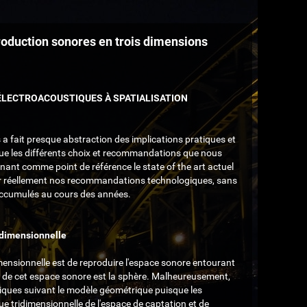
roduction sonores en trois dimensions
 ÉLECTROACOUSTIQUES À SPATIALISATION
 a fait presque abstraction des implications pratiques et
, que les différents choix et recommandations que nous
ant comme point de référence le state of the art actuel
er réellement nos recommandations technologiques, sans
accumulés au cours des années.
idimensionnelle
mensionnelle est de reproduire l'espace sonore entourant
on de cet espace sonore est la sphère. Malheureusement,
iques suivant le modèle géométrique puisque les
 tridimensionnelle de l'espace de captation et de