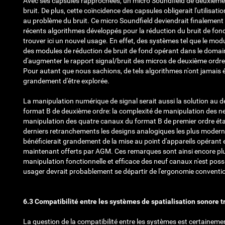
Avec ses capsules rapprochées, un micro Soundfield de deuxième 
bruit. De plus, cette coïncidence des capsules obligerait l'utilisa
au problème du bruit. Ce micro Soundfield deviendrait finalement 
récents algorithmes développés pour la réduction du bruit de fon
trouver ici un nouvel usage. En effet, des systèmes tel que le 
des modules de réduction de bruit de fond opérant dans le doma
d'augmenter le rapport signal/bruit des micros de deuxième ordre. 
Pour autant que nous sachions, de tels algorithmes n'ont jamais été
grandement d'être explorée.
La manipulation numérique de signal serait aussi la solution au
format B de deuxième ordre: la complexité de manipulation des n
manipulation des quatre canaux du format B de premier ordre était
derniers retranchements les designs analogiques les plus moder
bénéficierait grandement de la mise au point d'appareils opéra
maintenant offerts par AGM. Ces remarques sont ainsi encore plus
manipulation fonctionnelle et efficace des neuf canaux n'est po
usager devrait probablement se départir de l'ergonomie conventi
6.3 Compatibilité entre les systèmes de spatialisation sonore 
La question de la compatibilité entre les systèmes est certaine